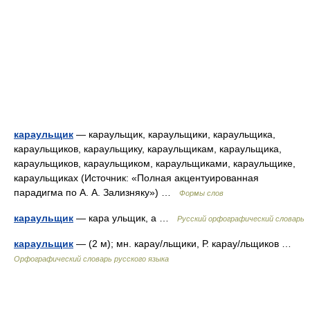
караульщик
— караульщик, караульщики, караульщика,
караульщиков, караульщику, караульщикам, караульщика,
караульщиков, караульщиком, караульщиками, караульщике,
караульщиках (Источник: «Полная акцентуированная
парадигма по А. А. Зализняку») …
Формы слов
караульщик
— кара ульщик, а …
Русский орфографический словарь
караульщик
— (2 м); мн. карау/льщики, Р. карау/льщиков …
Орфографический словарь русского языка