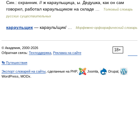
Син.: охранник. // ж караульщица, ы. Дедушка, как он сам
говорил, работал караульщиком на складе …
Толковый словарь
русских существительных
караульщик
— карауль/щик/ …
Морфемно-орфографический словарь
© Академик, 2000-2026
18+
Обратная связь:
Техподдержка
,
Реклама на сайте
👣 Путешествия
Экспорт словарей на сайты
, сделанные на PHP,
Joomla,
Drupal,
WordPress, MODx.