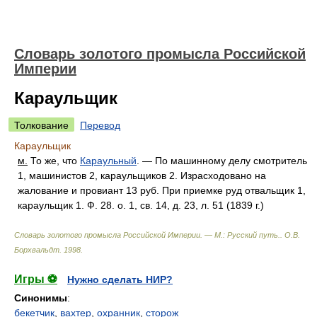
Словарь золотого промысла Российской
Империи
Караульщик
Толкование
Перевод
Караульщик
м.
То же, что
Караульный
. — По машинному делу смотритель
1, машинистов 2, караульщиков 2. Израсходовано на
жалование и провиант 13 руб. При приемке руд отвальщик 1,
караульщик 1. Ф. 28. о. 1, св. 14, д. 23, л. 51 (1839 г.)
Словарь золотого промысла Российской Империи. — М.: Русский путь.
.
О.В.
Борхвальдт
.
1998
.
Игры ⚽
Нужно сделать НИР?
Синонимы
:
бекетчик
,
вахтер
,
охранник
,
сторож