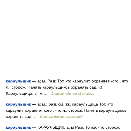
караульщик
— а; м. Разг. Тот, кто караулит, охраняет кого , что
л.; сторож. Нанять караульщиков охранять сад. ◁
Караульщица, ы; ж …
Энциклопедический словарь
караульщик
— а; м.; разг. см. тж. караульщица Тот, кто
караулит, охраняет кого , что л.; сторож. Нанять караульщиков
охранять сад …
Словарь многих выражений
караульщик
— КАРАУЛЬЩИК, а, м Разг. То же, что сторож;